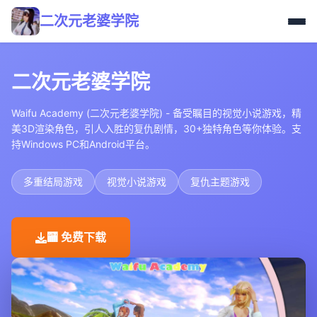
二次元老婆学院
二次元老婆学院
Waifu Academy (二次元老婆学院) - 备受瞩目的视觉小说游戏，精
美3D渲染角色，引人入胜的复仇剧情，30+独特角色等你体验。支
持Windows PC和Android平台。
多重结局游戏
视觉小说游戏
复仇主题游戏
🏧 免费下载